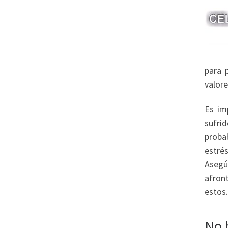
para 
valor
Es im
sufri
proba
estrés
Asegú
afron
estos.
No 