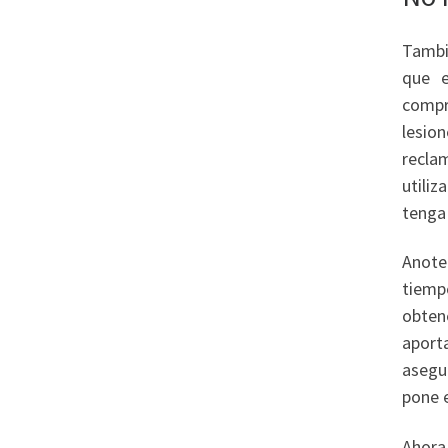
Tambi
que e
compr
lesio
recla
utiliz
tenga
Anote
tiemp
obten
aport
asegu
pone e
Ahora