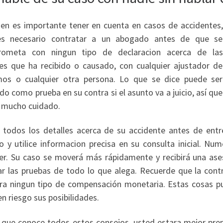
en es importante tener en cuenta en casos de accidentes,
s necesario contratar a un abogado antes de que se
ometa con ningun tipo de declaracion acerca de las
nes que ha recibido o causado, con cualquier ajustador de
mos o cualquier otra persona. Lo que se dice puede ser
ado como prueba en su contra si el asunto va a juicio, así que
 mucho cuidado.
 todos los detalles acerca de su accidente antes de entr
o y utilice informacion precisa en su consulta inicial. Nu
er. Su caso se moverá más rápidamente y recibirá una ase
ar las pruebas de todo lo que alega. Recuerde que la cont
ra ningun tipo de compensación monetaria. Estas cosas pu
n riesgo sus posibilidades.
 que conoce todos estos consejos, usted estara mejor pr