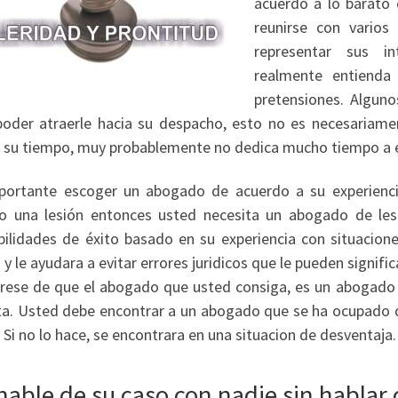
acuerdo a lo barato 
reunirse con varios
representar sus i
realmente entienda 
pretensiones. Algu
poder atraerle hacia su despacho, esto no es necesariame
e su tiempo, muy probablemente no dedica mucho tiempo a e
portante escoger un abogado de acuerdo a su experiencia
do una lesión entonces usted necesita un abogado de lesi
bilidades de éxito basado en su experiencia con situacion
 y le ayudara a evitar errores juridicos que le pueden signific
rese de que el abogado que usted consiga, es un abogado q
ta. Usted debe encontrar a un abogado que se ha ocupado d
 Si no lo hace, se encontrara en una situacion de desventaja.
hable de su caso con nadie sin hablar