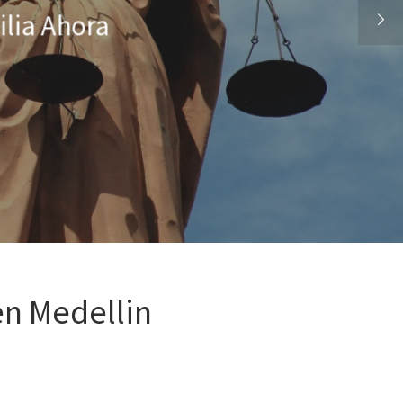
erto en inversiones y propiedad ra
LAME AHORA
n Medellin