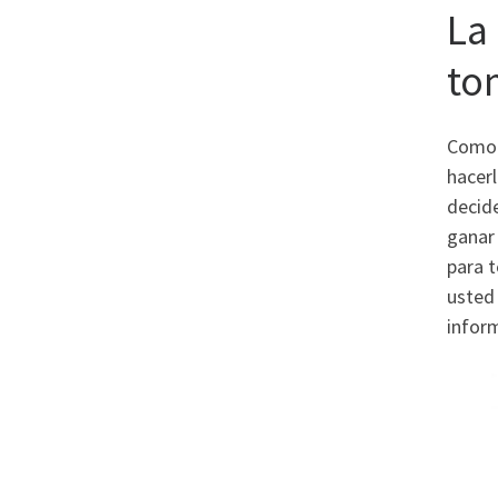
La
to
Como 
hacer
decid
ganar
para t
usted
inform