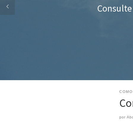
COMO
Co
por
Abo