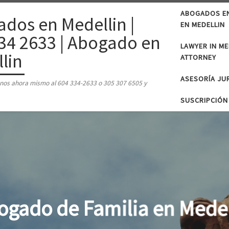
ABOGADOS EN 
dos en Medellin |
EN MEDELLIN
34 2633 | Abogado en
LAWYER IN MED
lin
ATTORNEY
ASESORÍA JU
tenos ahora mismo al 604 334-2633 o 305 307 6505 y
SUSCRIPCIÓN
Abogado d