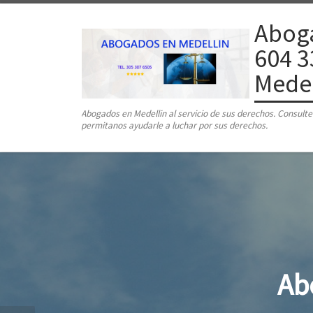
Saltar al contenido
Aboga
604 3
Medel
Abogados en Medellin al servicio de sus derechos. Consul
permitanos ayudarle a luchar por sus derechos.