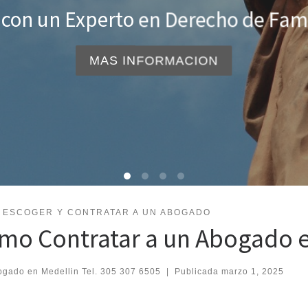
Consulte con un abogado exp
L
 ESCOGER Y CONTRATAR A UN ABOGADO
mo Contratar a un Abogado e
gado en Medellin Tel. 305 307 6505
|
Publicada
marzo 1, 2025